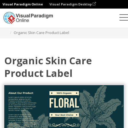
Visual Paradigm Online
Visual Paradigm Desktop
그래픽 디자인 도구
템플릿
라벨
Organic Skin Care Product Label
Organic Skin Care
Product Label