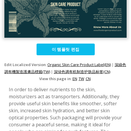
이 템플릿 편집
Edit Localized Version:
Organic Skin Care Product Label(EN)
|
深綠色
調有機製造護膚品標籤(TW)
|
深绿色调有机制造护肤品标签(CN)
View this page in:
EN
TW
CN
In order to deliver nutrients to the skin,
moisturizers act as transporters. Additionally, they
provide useful skin benefits like smoother, softer
skin, increased skin hydration, and better skin
optical properties. Such packaging will provide your
consumer a peaceful sense, making it ideal for