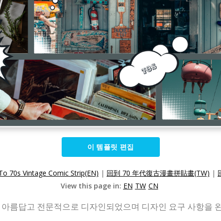
이 템플릿 편집
To 70s Vintage Comic Strip(EN)
|
回到 70 年代復古漫畫拼貼畫(TW)
|
View this page in:
EN
TW
CN
. 아름답고 전문적으로 디자인되었으며 디자인 요구 사항을 