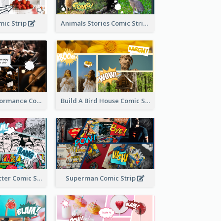
mic Strip
Animals Stories Comic Strip
Orchestra Performance Comic Strip
Build A Bird House Comic Strip
Cartoon Character Comic Strip
Superman Comic Strip