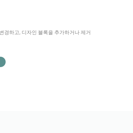
 변경하고, 디자인 블록을 추가하거나 제거