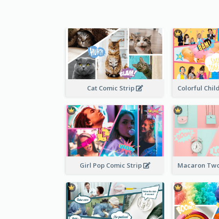
Cat Comic Strip
Girl Pop Comic Strip