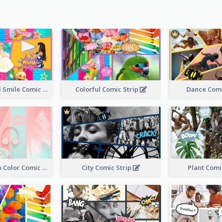
Colorful Child Smile Comic Strip
Colorful Comic Strip
Dance Comi
Macaron Two Color Comic Strip
City Comic Strip
Plant Comi