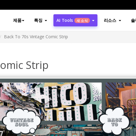
제품
특징
AI Tools
리소스
솔
새 소식
Back To 70s Vintage Comic Strip
omic Strip