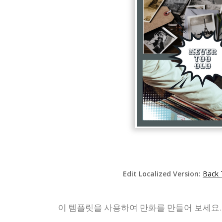
Edit Localized Version:
Back 
이 템플릿을 사용하여 만화를 만들어 보세요