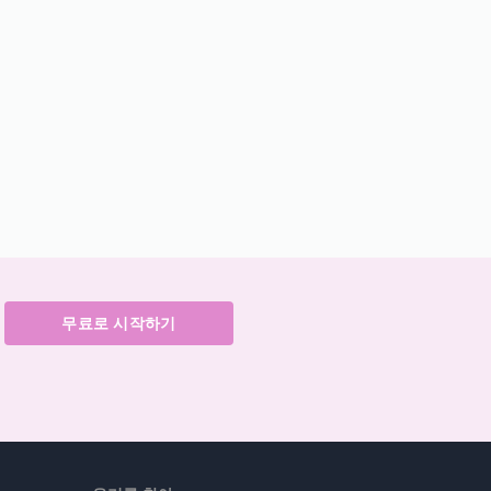
무료로 시작하기