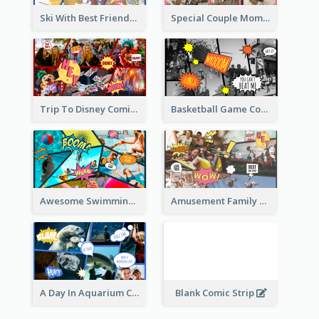
Ski With Best Friends Comic Strip
Special Couple Moment Comic Strip
Trip To Disney Comic Strip
Basketball Game Comic Strip
Awesome Swimming Pool Party Comic Strip
Amusement Family Day Comic Strip
A Day In Aquarium Comic Strip
Blank Comic Strip