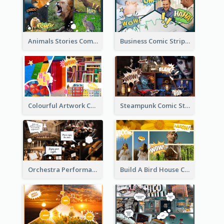
Animals Stories Comic Strip
Business Comic Strip
Colourful Artwork Comic Strip
Steampunk Comic Strip
Orchestra Performance Comic Strip
Build A Bird House Comic Strip