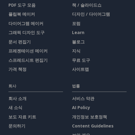
PDF 도구 모음
책 / 슬라이드쇼
플립북 메이커
디자인 / 다이어그램
다이어그램 메이커
포럼
그래픽 디자인 도구
Learn
문서 편집기
블로그
프레젠테이션 메이커
지식
스프레드시트 편집기
무료 도구
가격 책정
사이트맵
회사
법률
회사 소개
서비스 약관
새 소식
AI Policy
보도 자료 키트
개인정보 보호정책
문의하기
Content Guidelines