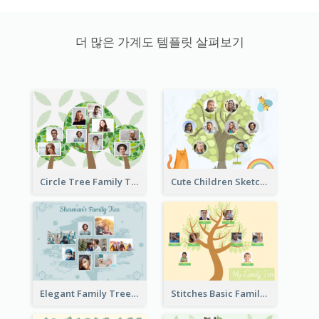
더 많은 가계도 템플릿 살펴보기
Circle Tree Family Tree
Cute Children Sketch Family Tree
Elegant Family Tree
Stitches Basic Family Tree