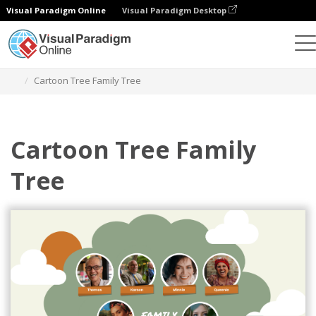
Visual Paradigm Online
Visual Paradigm Desktop
그래픽 디자인 도구
템플릿
가계도
Cartoon Tree Family Tree
Cartoon Tree Family
Tree