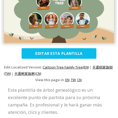
EDITAR ESTA PLANTILLA
Edit Localized Version:
Cartoon Tree Family Tree(EN)
|
卡通樹家族樹
(TW)
|
卡通树家族树(CN)
View this page in:
EN
TW
CN
Esta plantilla de árbol genealógico es un
excelente punto de partida para su próxima
campaña. Es profesional y le hará ganar más
atención, clics y clientes.