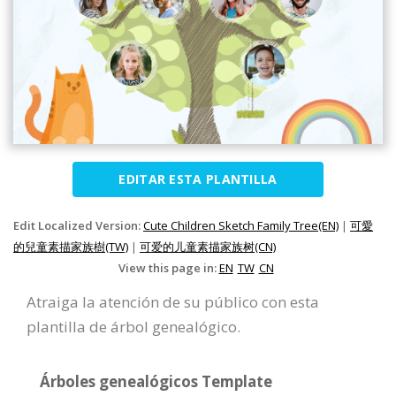
EDITAR ESTA PLANTILLA
Edit Localized Version:
Cute Children Sketch Family Tree(EN)
|
可愛
的兒童素描家族樹(TW)
|
可爱的儿童素描家族树(CN)
View this page in:
EN
TW
CN
Atraiga la atención de su público con esta
plantilla de árbol genealógico.
Árboles genealógicos Template