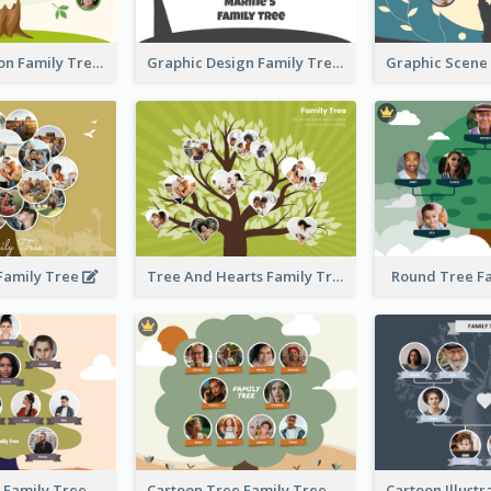
Simple Cartoon Family Tree
Graphic Design Family Tree
 Family Tree
Tree And Hearts Family Tree
Round Tree F
Tree And Sky Family Tree
Cartoon Tree Family Tree