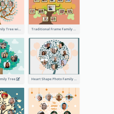
Pink Round Family Tree with Background
Traditional Frame Family Tree with Pictures
amily Tree
Heart Shape Photo Family Tree