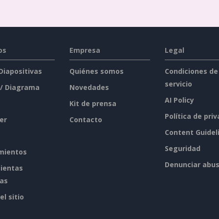
os
Empresa
Legal
 Diapositivas
Quiénes somos
Condiciones de
servicio
 / Diagrama
Novedades
AI Policy
Kit de prensa
Política de pri
er
Contacto
Content Guidel
Seguridad
mientos
Denunciar abu
ientas
tas
l sitio