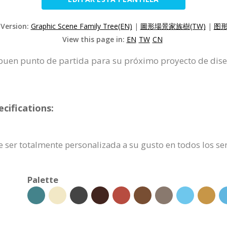
 Version:
Graphic Scene Family Tree(EN)
|
圖形場景家族樹(TW)
|
图形
View this page in:
EN
TW
CN
 buen punto de partida para su próximo proyecto de diseñ
cifications:
e ser totalmente personalizada a su gusto en todos los sen
Palette