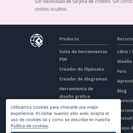
Sin necesidad de tarjeta de crédito. Sin cont
costes ocultos.
Producto
Recurs
Suite de herramientas
Libro /
PDF
Diseño
Creador de Flipbooks
Foro
Creador de diagramas
Aprend
Herramienta de
Blog
diseño gráfico
Conoci
Editor de documentos
Utilizamos cookies para ofrecerle una mejor
Herram
experiencia. Al visitar nuestro sitio web, acepta el
Creador de
gratui
uso de cookies tal y como se describe en nuestra
presentaciones
Política de cookies
.
Mapa de