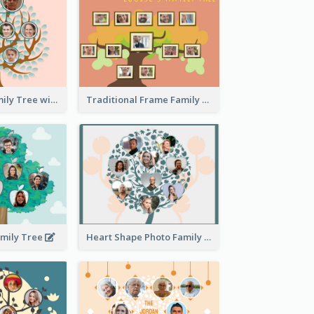
Pink Round Family Tree with Background
Traditional Frame Family Tree with Pictures
amily Tree
Heart Shape Photo Family Tree