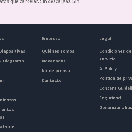
ratos que cancelar. Sin descargas. Sin
os
Empresa
Legal
 Diapositivas
Quiénes somos
Condiciones de
servicio
 / Diagrama
Novedades
AI Policy
Kit de prensa
Política de pri
er
Contacto
Content Guidel
Seguridad
mientos
Denunciar abu
ientas
tas
l sitio