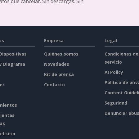
ratos que cancelar. Sin descargas. Sin
os
Empresa
Legal
 Diapositivas
Quiénes somos
Condiciones de
servicio
 / Diagrama
Novedades
AI Policy
Kit de prensa
Política de pri
er
Contacto
Content Guidel
Seguridad
mientos
Denunciar abu
ientas
tas
l sitio