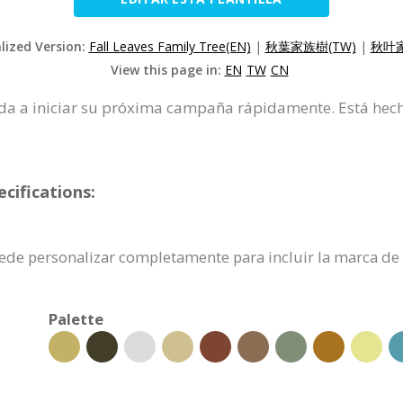
alized Version:
Fall Leaves Family Tree(EN)
|
秋葉家族樹(TW)
|
秋叶家
View this page in:
EN
TW
CN
yuda a iniciar su próxima campaña rápidamente. Está hec
cifications:
puede personalizar completamente para incluir la marca de
Palette