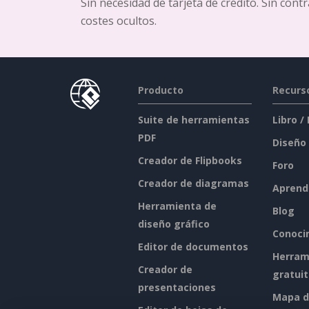
Sin necesidad de tarjeta de crédito. Sin cont
costes ocultos.
Producto
Recurs
Suite de herramientas
Libro /
PDF
Diseño
Creador de Flipbooks
Foro
Creador de diagramas
Aprend
Herramienta de
Blog
diseño gráfico
Conoci
Editor de documentos
Herram
Creador de
gratui
presentaciones
Mapa de