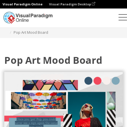
Visual Paradigm Online
Visual Paradigm Desktop
그래픽 디자인 도구
템플릿
무드 보드
Pop Art Mood Board
Pop Art Mood Board