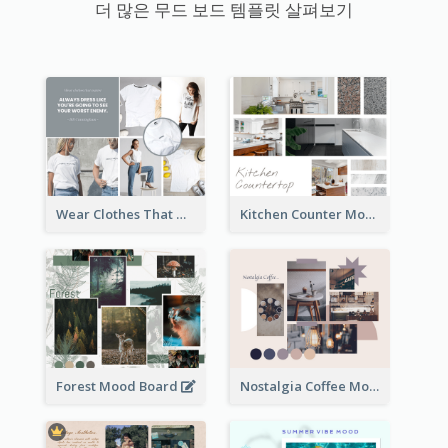
더 많은 무드 보드 템플릿 살펴보기
Wear Clothes That Matter Mood Board
Kitchen Counter Mood Board
Forest Mood Board
Nostalgia Coffee Mood Board