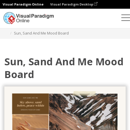
Visual Paradigm Online
Visual Paradigm Desktop
그래픽 디자인 도구
템플릿
무드 보드
Sun, Sand And Me Mood Board
Sun, Sand And Me Mood
Board