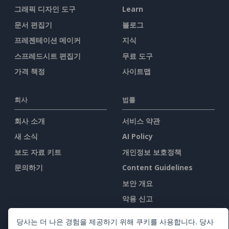
그래픽 디자인 도구
Learn
문서 편집기
블로그
프레젠테이션 메이커
지식
스프레드시트 편집기
무료 도구
가격 책정
사이트맵
회사
법률
회사 소개
서비스 약관
새 소식
AI Policy
보도 자료 키트
개인정보 보호정책
문의하기
Content Guidelines
보안 개요
악용 신고
당사는 더 나은 경험을 제공하기 위해 쿠키를 사용합니다. 당사
우리를 찾아