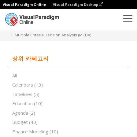
Visual Paradigm Online
Visual Paradigm Desktop
스프레드시트 편집기
템플릿
Multiple Criteria Decision Analysis (MCDA)
상위 카테고리
All
Calendars
(13)
Timelines
(5)
Education
(10)
Agenda
(2)
Budget
(40)
Finance Modeling
(10)