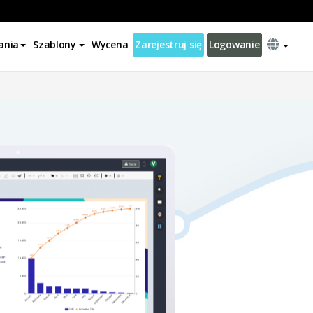
ania
Szablony
Wycena
Zarejestruj się
Logowanie