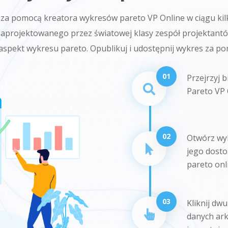
za pomocą kreatora wykresów pareto VP Online w ciągu kil
aprojektowanego przez światowej klasy zespół projektantów
spekt wykresu pareto. Opublikuj i udostępnij wykres za pom
01
Przejrzyj 
Pareto VP 
02
Otwórz wyb
jego dost
pareto onl
03
Kliknij dw
danych ark