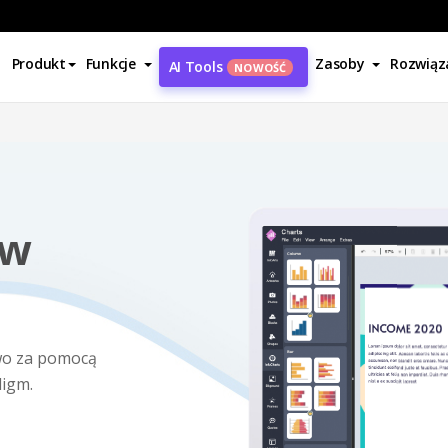
Produkt
Funkcje
Zasoby
Rozwiąz
AI Tools
NOWOŚĆ
ów
two za pomocą
digm.