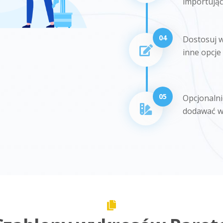
importując
04
Dostosuj wy
inne opcje
05
Opcjonalni
dodawać wł