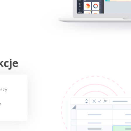
kcje
uszy
w