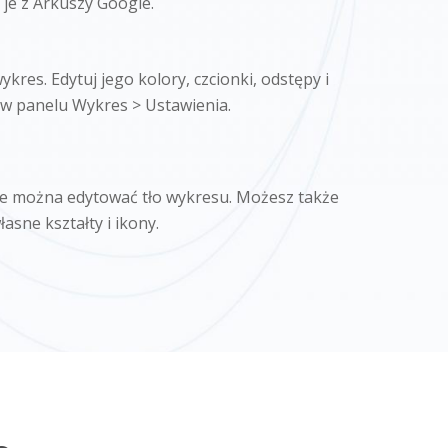
 je z Arkuszy Google.
kres. Edytuj jego kolory, czcionki, odstępy i
 w panelu Wykres > Ustawienia.
e można edytować tło wykresu. Możesz także
asne kształty i ikony.