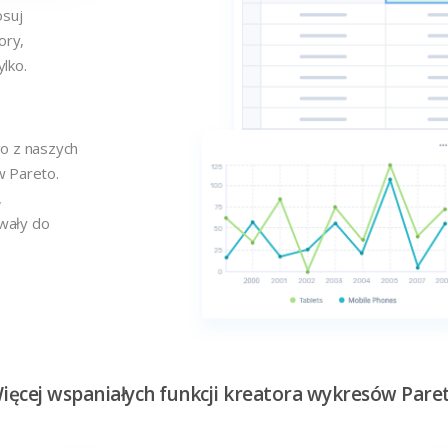
osuj
ory,
ylko.
o z naszych
w Pareto.
,
owały do
ięcej wspaniałych funkcji kreatora wykresów Pare