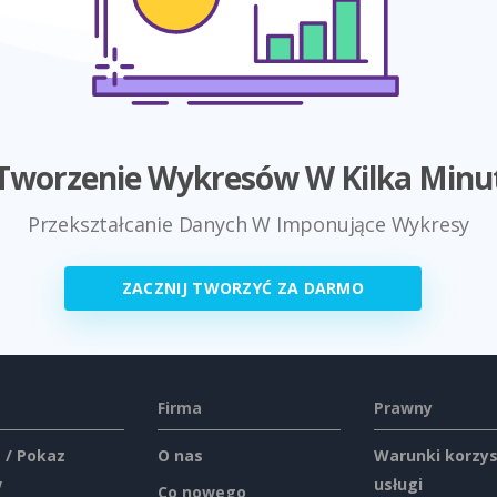
Tworzenie Wykresów W Kilka Minu
Przekształcanie Danych W Imponujące Wykresy
ZACZNIJ TWORZYĆ ZA DARMO
Firma
Prawny
 / Pokaz
O nas
Warunki korzys
w
usługi
Co nowego