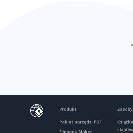
Produkt
Zasoby
Pakiet narzędzi PDF
Książka
slajdó
Flipbook Maker