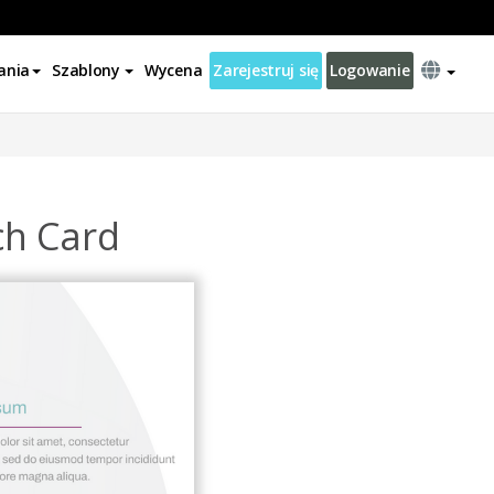
ania
Szablony
Wycena
Zarejestruj się
Logowanie
ch Card