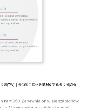
片圖(TW)
|
最新项目提交数量360 穿孔卡片图(CN)
ych kart 360. Zapewnia on wiele szablonów
anych. Możesz wybrać szablon i dodać