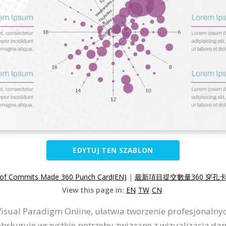
EDYTUJ TEN SZABLON
 of Commits Made 360 Punch Card(EN)
|
最新項目提交數量360 穿孔卡
View this page in:
EN
TW
CN
 Visual Paradigm Online, ułatwia tworzenie profesjonaln
 obsługuje wszystkie potrzeby związane z wizualizacją d