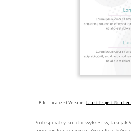
Edit Localized Version:
Latest Project Number
Profesjonalny kreator wykresów, taki jak
i potężny kreator wykresów online, który