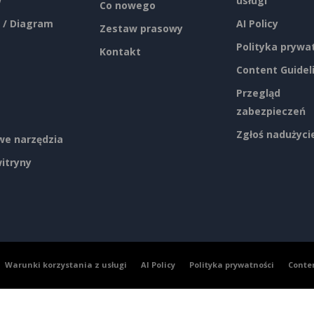
w
usługi
Co nowego
 / Diagram
AI Policy
Zestaw prasowy
Polityka prywa
Kontakt
Content Guidel
Przegląd
zabezpieczeń
Zgłoś nadużyci
e narzędzia
itryny
Warunki korzystania z usługi
AI Policy
Polityka prywatności
Conte