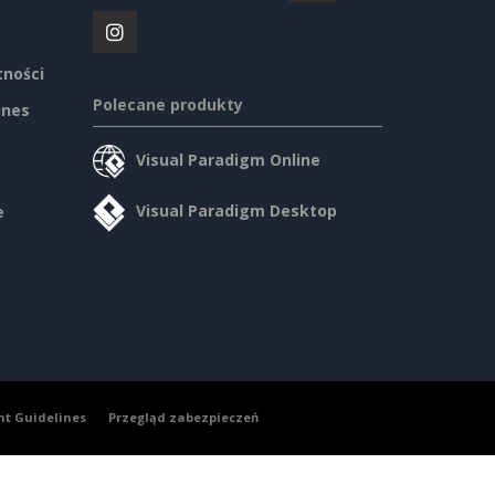
tności
Polecane produkty
ines
Visual Paradigm Online
Visual Paradigm Desktop
e
nt Guidelines
Przegląd zabezpieczeń