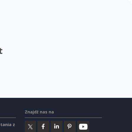
t
Znajdź nas na
tania z