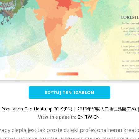
EDYTUJ TEN SZABLON
a Population Geo Heatmap 2019(EN)
|
2019年印度人口地理熱圖(TW)
View this page in:
EN
TW
CN
mapy ciepła jest tak proste dzięki profesjonalnemu kreat
onów i potężny kreator wykresów online, który obsługuj