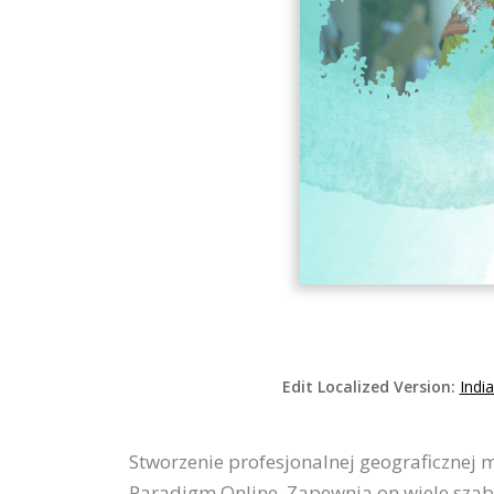
Edit Localized Version:
Indi
Stworzenie profesjonalnej geograficznej 
Paradigm Online. Zapewnia on wiele szabl