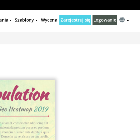
ania
Szablony
Wycena
Zarejestruj się
Logowanie