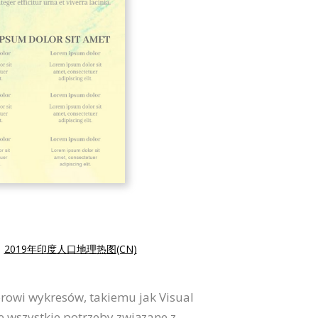
|
2019年印度人口地理热图(CN)
orowi wykresów, takiemu jak Visual
e wszystkie potrzeby związane z