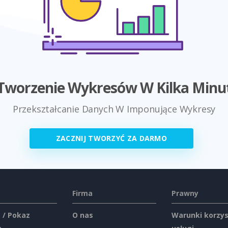
Tworzenie Wykresów W Kilka Minu
Przekształcanie Danych W Imponujące Wykresy
ZACZNIJ TWORZYĆ ZA DARMO
Firma
Prawny
 / Pokaz
O nas
Warunki korzys