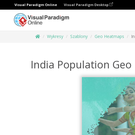
Visual Paradigm Online
Visual Paradigm Desktop
Wykresy
Szablony
Geo Heatmaps
I
India Population Ge