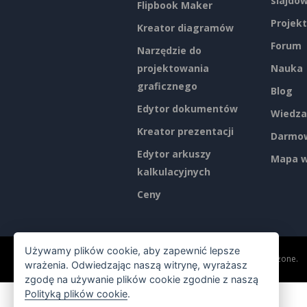
slajdó
Flipbook Maker
Projekt
Kreator diagramów
Forum
Narzędzie do
projektowania
Nauka
graficznego
Blog
Edytor dokumentów
Wiedza
Kreator prezentacji
Darmow
Edytor arkuszy
Mapa w
kalkulacyjnych
Ceny
Używamy plików cookie, aby zapewnić lepsze
©2026 by Visual Paradigm. Wszelkie prawa zastrzeżone.
wrażenia. Odwiedzając naszą witrynę, wyrażasz
zgodę na używanie plików cookie zgodnie z naszą
Polityką plików cookie
.