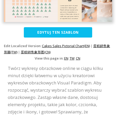
EDYTUJ TEN SZABLON
Edit Localized Version:
Cakes Sales Pictorial Chart(EN)
|
蛋糕銷售象
形圖(TW)
|
蛋糕销售象形图(CN)
View this page in:
EN
TW
CN
Twórz wykresy obrazkowe online w ciągu kilku
minut dzięki łatwemu w użyciu kreatorowi
wykresów obrazkowych Visual Paradigm. Aby
rozpocząć, wystarczy wybrać szablon wykresu
obrazkowego. Zastąp własne dane, dostosuj
elementy projektu, takie jak kolor, czcionka,
zdjęcie i ikony, i gotowe! Sprawiamy, że