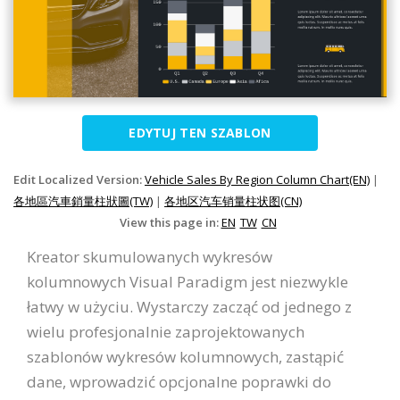
EDYTUJ TEN SZABLON
Edit Localized Version:
Vehicle Sales By Region Column Chart(EN)
|
各地區汽車銷量柱狀圖(TW)
|
各地区汽车销量柱状图(CN)
View this page in:
EN
TW
CN
Kreator skumulowanych wykresów
kolumnowych Visual Paradigm jest niezwykle
łatwy w użyciu. Wystarczy zacząć od jednego z
wielu profesjonalnie zaprojektowanych
szablonów wykresów kolumnowych, zastąpić
dane, wprowadzić opcjonalne poprawki do