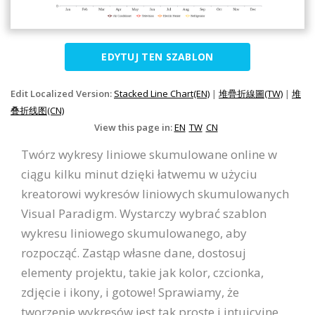
EDYTUJ TEN SZABLON
Edit Localized Version:
Stacked Line Chart(EN)
|
堆疊折線圖(TW)
|
堆
叠折线图(CN)
View this page in:
EN
TW
CN
Twórz wykresy liniowe skumulowane online w
ciągu kilku minut dzięki łatwemu w użyciu
kreatorowi wykresów liniowych skumulowanych
Visual Paradigm. Wystarczy wybrać szablon
wykresu liniowego skumulowanego, aby
rozpocząć. Zastąp własne dane, dostosuj
elementy projektu, takie jak kolor, czcionka,
zdjęcie i ikony, i gotowe! Sprawiamy, że
tworzenie wykresów jest tak proste i intuicyjne,