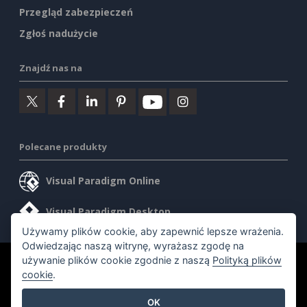
Przegląd zabezpieczeń
Zgłoś nadużycie
Znajdź nas na
Polecane produkty
Visual Paradigm Online
Visual Paradigm Desktop
Używamy plików cookie, aby zapewnić lepsze wrażenia.
Odwiedzając naszą witrynę, wyrażasz zgodę na
używanie plików cookie zgodnie z naszą
Polityką plików
©2026 by Visual Paradigm. Wszelkie prawa zastrzeżone.
cookie
.
Warunki korzystania z usługi
AI Policy
OK