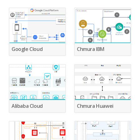
Google Cloud
Chmura IBM
Alibaba Cloud
Chmura Huawei