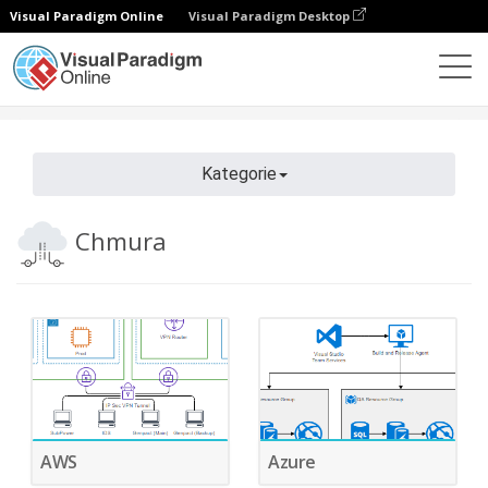
Visual Paradigm Online
Visual Paradigm Desktop
Diagramy
Funkcje
Szablony diagramów
Chmura
Kategorie
Chmura
AWS
Azure