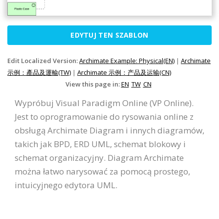
EDYTUJ TEN SZABLON
Edit Localized Version:
Archimate Example: Physical(EN)
|
Archimate
示例：產品及運輸(TW)
|
Archimate 示例：产品及运输(CN)
View this page in:
EN
TW
CN
Wypróbuj Visual Paradigm Online (VP Online).
Jest to oprogramowanie do rysowania online z
obsługą Archimate Diagram i innych diagramów,
takich jak BPD, ERD UML, schemat blokowy i
schemat organizacyjny. Diagram Archimate
można łatwo narysować za pomocą prostego,
intuicyjnego edytora UML.