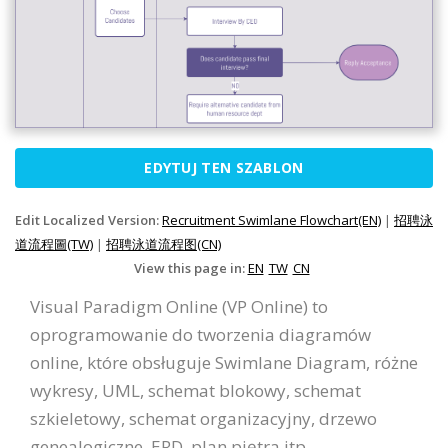
EDYTUJ TEN SZABLON
Edit Localized Version:
Recruitment Swimlane Flowchart(EN)
|
招聘泳
道流程圖(TW)
|
招聘泳道流程图(CN)
View this page in:
EN
TW
CN
Visual Paradigm Online (VP Online) to
oprogramowanie do tworzenia diagramów
online, które obsługuje Swimlane Diagram, różne
wykresy, UML, schemat blokowy, schemat
szkieletowy, schemat organizacyjny, drzewo
genealogiczne, ERD, plan piętra itp.