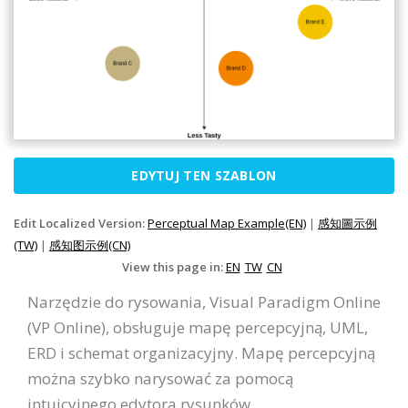
EDYTUJ TEN SZABLON
Edit Localized Version:
Perceptual Map Example(EN)
|
感知圖示例
(TW)
|
感知图示例(CN)
View this page in:
EN
TW
CN
Narzędzie do rysowania, Visual Paradigm Online
(VP Online), obsługuje mapę percepcyjną, UML,
ERD i schemat organizacyjny. Mapę percepcyjną
można szybko narysować za pomocą
intuicyjnego edytora rysunków.