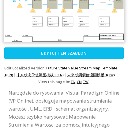
EDYTUJ TEN SZABLON
Edit Localized Version:
Future State Value Stream Map Template
1(EN)
|
未来状态价值流图模板 1(CN)
|
未來狀態價值流圖模板 1(TW)
View this page in:
EN
CN
TW
Narzędzie do rysowania, Visual Paradigm Online
(VP Online), obsługuje mapowanie strumienia
wartości, UML, ERD i schemat organizacyjny.
Możesz szybko narysować Mapowanie
Strumienia Wartości za pomocą intuicyjnego