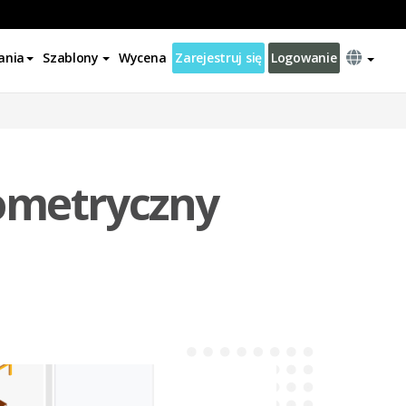
ania
Szablony
Wycena
Zarejestruj się
Logowanie
ometryczny