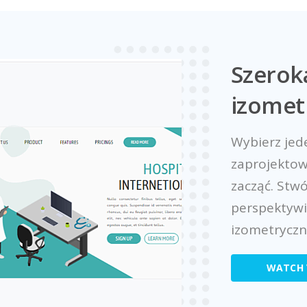
Szerok
izomet
Wybierz jed
zaprojektow
zacząć. Stwó
perspektywi
izometrycz
WATCH 