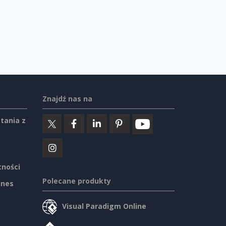
Znajdź nas na
tania z
tności
Polecane produkty
ines
Visual Paradigm Online