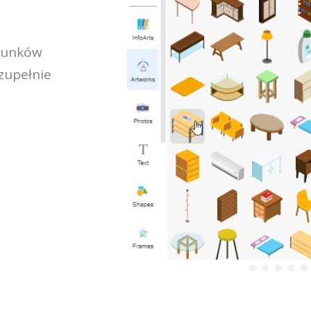
ysunków
zupełnie