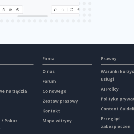
Firma
Prawny
O nas
Warunki korzys
usługi
Forum
AI Policy
e narzędzia
Co nowego
Polityka prywa
Zestaw prasowy
Content Guidel
Kontakt
Przegląd
 / Pokaz
Mapa witryny
zabezpieczeń
w