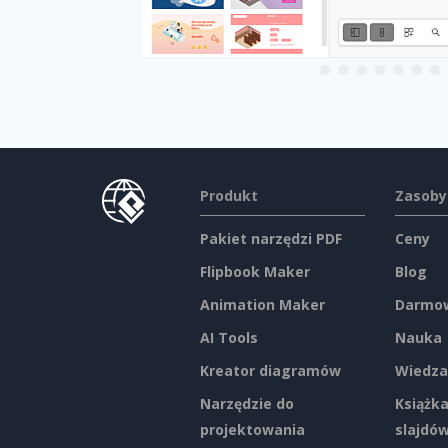
Produkt
Zasoby
Pakiet narzędzi PDF
Ceny
Flipbook Maker
Blog
Animation Maker
Darmow
AI Tools
Nauka
Kreator diagramów
Wiedza
Narzędzie do
Książka
projektowania
slajdó