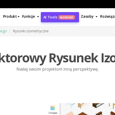
Produkt
Funkcje
Zasoby
Rozwiąz
AI Tools
NOWOŚĆ
nego
Rysunki izometryczne
ktorowy Rysunek Iz
Nadaj swoim projektom inną perspektywę.