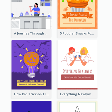
A Journey Through Desserts
5 Popular Snacks For Halloween
How Did Trick-or-Treat Became A Halloween Custom?
Everything Newlyweds Should Know about Coupling Finances