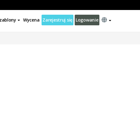
zablony
Wycena
Zarejestruj się
Logowanie