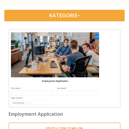
Edukacja
(33)
KATEGORIE
Zasoby Ludzkie
(1)
Formularze Zamówień
(1)
Marketing
(1)
Ankieta
(14)
Employment Application
EDYTUJ TEN SZABLON