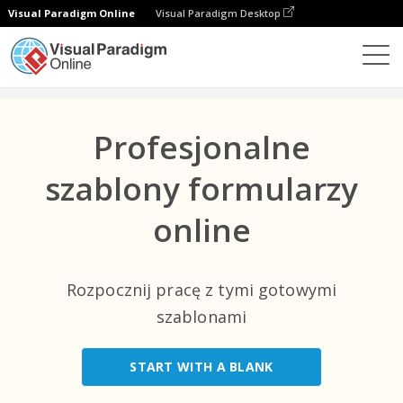
Visual Paradigm Online
Visual Paradigm Desktop
Najlepsze kategorie
×
Formularze
Szablony
All
Profesjonalne
Wydarzenie
(9)
szablony formularzy
E-Commerce
(1)
online
Opieka Zdrowotna
(22)
IT
(1)
Rozpocznij pracę z tymi gotowymi
Non-Profit
szablonami
(2)
Rozrywka
(1)
START WITH A BLANK
Biznes
(28)