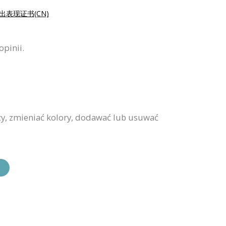
出表现证书(CN)
opinii.
zy, zmieniać kolory, dodawać lub usuwać