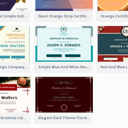
Golden Ribbon Simple Indigo Certificate Design
Neon Orange Strip Certificate Design For Apprciation
Blue And Orange Company Triangles With Badge Certificate
Simple Blue And White Rectangle Certificate
Red Elegant Christmas Celebration Certificate
Elegant Dark Theme Floral Border Certificate Design