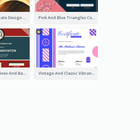
Orange Certificate Design Of Appreciation Of Wood Texture
Pink And Blue Triangles Confetti Celebration Certificate
Red And Blue Lines And Badge Completion Certificate
Vintage And Classic Vibrant Certificate Design Ideas