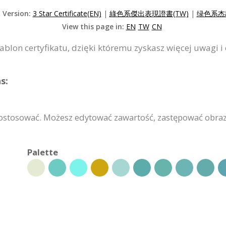
d Version:
3 Star Certificate(EN)
|
綠色系傑出表現證書(TW)
|
绿色系杰
View this page in:
EN
TW
CN
zablon certyfikatu, dzięki któremu zyskasz więcej uwagi i 
s:
dostosować. Możesz edytować zawartość, zastępować obra
Palette