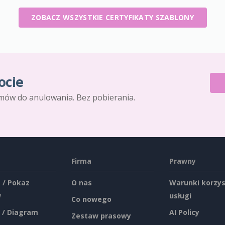
ZOBACZ WSZYSTKIE CERTYFIKATY SZABLONY
ocie
mów do anulowania. Bez pobierania.
Firma
Prawny
 / Pokaz
O nas
Warunki korzys
w
usługi
Co nowego
 / Diagram
AI Policy
Zestaw prasowy