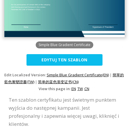
Simple Blue Gradient Certificate
EDYTUJ TEN SZABLON
Edit Localized Version:
Simple Blue Gradient Certificate(EN)
|
簡單的
藍色漸變證書(TW)
|
简单的蓝色渐变证书(CN)
View this page in:
EN
TW
CN
Ten szablon certyfikatu jest świetnym punktem
wyjścia do następnej kampanii. Jest
profesjonalny i zapewnia więcej uwagi, kliknięć i
klientów.