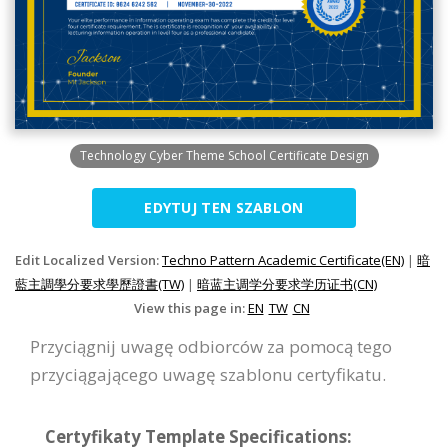
Technology Cyber Theme School Certificate Design
EDYTUJ TEN SZABLON
Edit Localized Version:
Techno Pattern Academic Certificate(EN)
|
暗
藍主調學分要求學歷證書(TW)
|
暗蓝主调学分要求学历证书(CN)
View this page in:
EN
TW
CN
Przyciągnij uwagę odbiorców za pomocą tego
przyciągającego uwagę szablonu certyfikatu.
Certyfikaty Template Specifications: