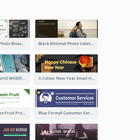
Elegant Floral Photo Blossom Spring Email Header
Black Minimal Photo Valentines Day Email Heade
Birds Photos World Wildlife Day Email Header
3-Colour New Year Email Header
White And Green Fruit Promotion Email Header
Blue Formal Customer Services Email Header