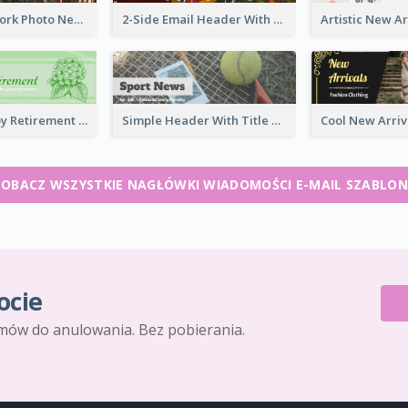
Brown New York Photo New York City Email Header
2-Side Email Header With Photo And Details
Elegant Happy Retirement Header
Simple Header With Title And Number
ZOBACZ WSZYSTKIE NAGŁÓWKI WIADOMOŚCI E-MAIL SZABLON
ocie
mów do anulowania. Bez pobierania.