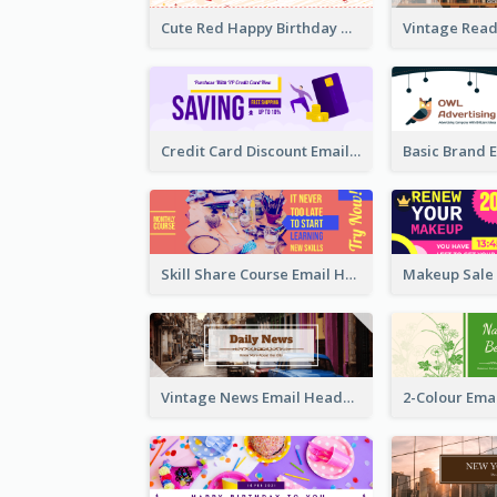
Cute Red Happy Birthday Hand-drawing Style Email Header
Credit Card Discount Email Header
Skill Share Course Email Header
Vintage News Email Header