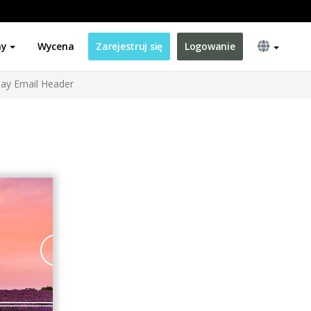
ny
Wycena
Zarejestruj się
Logowanie
Day Email Header