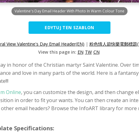
Valentine's Day Email Header With Photo In Warm Colour Tone
EDYTUJ TEN SZABLON
ral View Valentine's Day Email Header(EN)
|
粉色情人節快樂電郵標題(T
View this page in:
EN
TW
CN
iday in honor of the Christian martyr Saint Valentine. Over t
nce and love in many parts of the world. Here is a fantansy 
e!!!
gm Online
, you can customize the design, and then change el
tion in order to fit your wants. You can then create an inte
or other email headers? Browse the InfoART library for mor
ate Specifications: