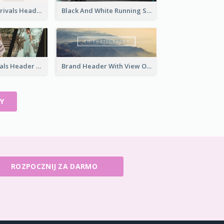
Artistic New Arrivals Header In Pink Colour Tone
Black And White Running Sports Email Header
Cool New Arrivals Header With photos
Brand Header With View Of Mountain
Y
ROZPOCZNIJ ZA DARMO