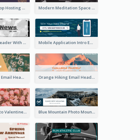
Simple Workshop Hosting Email Header Design
Modern Meditation Space Email Header Design
Simple Email Header With Clear Title
Mobile Application Intro Email Header
Children Union Email Header
Orange Hiking Email Header For Sport Equipment Store
Pink Floral Photo Valentines Day Email Header
Blue Mountain Photo Mountain Climb Email Header