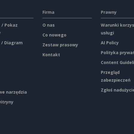
Firma
Prawny
 / Pokaz
O nas
Warunki korzys
w
usługi
Co nowego
 / Diagram
AI Policy
Zestaw prasowy
Polityka prywa
Kontakt
Content Guidel
Przegląd
zabezpieczeń
Zgłoś nadużyci
e narzędzia
itryny