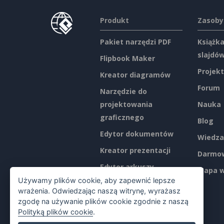
Produkt
Zasoby
Pakiet narzędzi PDF
Książka
slajdó
Flipbook Maker
Projekt
Kreator diagramów
Forum
Narzędzie do
projektowania
Nauka
graficznego
Blog
Edytor dokumentów
Wiedza
Kreator prezentacji
Darmow
Edytor arkuszy
Mapa w
kalkulacyjnych
Używamy plików cookie, aby zapewnić lepsze
wrażenia. Odwiedzając naszą witrynę, wyrażasz
Ceny
zgodę na używanie plików cookie zgodnie z naszą
Polityką plików cookie
.