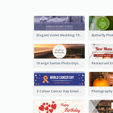
Elegant Violet Wedding Theme Email Header Design
Orange Sunset Photo Enjoy Sunset Email Header
3-Colour Cancer Day Email Header