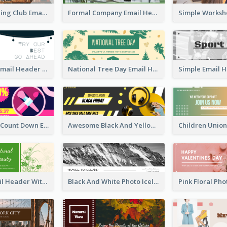
Vintage Reading Club Email Header With White Decoration
Formal Company Email Header In Green Colour Tone
Basic Brand Email Header With Information
National Tree Day Email Header
Makeup Sale Count Down Email Header
Awesome Black And Yellow Headphone Promotion Header Design
2-Colour Email Header With Floral Theme
Black And White Photo Iceland Travel Email Header