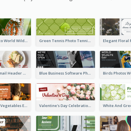
Butterfly Photo World Wildlife Day Email Header
Green Tennis Photo Tennis Tournament Email Header
Restaurant Email Header With Photo Of Meal
Blue Business Software Photo Email Header
Photography Vegetables Email Header Of Discount Event
Valentine's Day Celebration Email Header