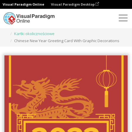
Visual Paradigm Online
Visual Paradigm Desktop
Narzędzie do projektowania grafiki
Szablony
Kartki okolicznościowe
Chinese New Year Greeting Card With Graphic Decorations