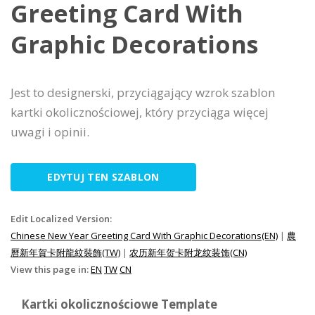
Greeting Card With
Graphic Decorations
Jest to designerski, przyciągający wzrok szablon
kartki okolicznościowej, który przyciąga więcej
uwagi i opinii.
EDYTUJ TEN SZABLON
Edit Localized Version:
Chinese New Year Greeting Card With Graphic Decorations(EN)
|
農
曆新年賀卡附龍紋裝飾(TW)
|
农历新年贺卡附龙纹装饰(CN)
View this page in:
EN
TW
CN
Kartki okolicznościowe Template