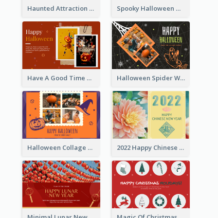
Haunted Attraction Themed Halloween Card
Spooky Halloween Greeting Card
Have A Good Time This Halloween Greeting Card
Halloween Spider Web Greeting Card
Halloween Collage Greeting Card
2022 Happy Chinese New Year Flower Photo Greeting Card
Minimal Lunar New Year Celebration Greeting Card
Magic Of Christmas Holidays Greeting Card