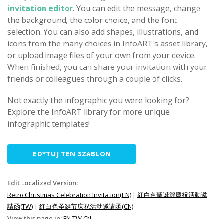
invitation editor
. You can edit the message, change
the background, the color choice, and the font
selection. You can also add shapes, illustrations, and
icons from the many choices in InfoART's asset library,
or upload image files of your own from your device.
When finished, you can share your invitation with your
friends or colleagues through a couple of clicks.
Not exactly the infographic you were looking for?
Explore the InfoART library for more unique
infographic templates!
EDYTUJ TEN SZABLON
Edit Localized Version:
Retro Christmas Celebration Invitation(EN)
|
紅白色聖誕節慶祝活動邀
請函(TW)
|
红白色圣诞节庆祝活动邀请函(CN)
View this page in:
EN
TW
CN