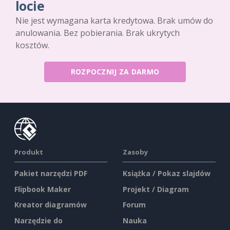
locie
Nie jest wymagana karta kredytowa. Brak umów do
anulowania. Bez pobierania. Brak ukrytych
kosztów.
ROZPOCZNIJ ZA DARMO
Produkt
Zasoby
Pakiet narzędzi PDF
Książka / Pokaz slajdów
Flipbook Maker
Projekt / Diagram
Kreator diagramów
Forum
Narzędzie do
Nauka