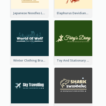
Japanese Noodles Logo Created With Illustration Of Meal
Elaphurus Davidianus Logo Created For Store Selling Chinese Literature Goods
Winter Clothing Brand Logo Generated With Illustrations Of Wolf And Plant
Toy And Stationary Store Logo Created With Decorations Of Fairy And Stars