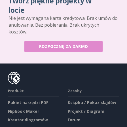
Twórz piękne projekty w
locie
Nie jest wymagana karta kredytowa. Brak umów do
anulowania. Bez pobierania. Brak ukrytych
kosztów.
ROZPOCZNIJ ZA DARMO
Produkt
Zasoby
Pakiet narzędzi PDF
Książka / Pokaz slajdów
Flipbook Maker
Projekt / Diagram
Kreator diagramów
Forum