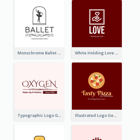
Monochrome Ballet School Logo Created With silhouette Of Dancer
White Holding Love Logo Created For Charity
Typographic Logo Generated For Fashion And Make-Up Company
Illustrated Logo Generated For Store Selling Pizza