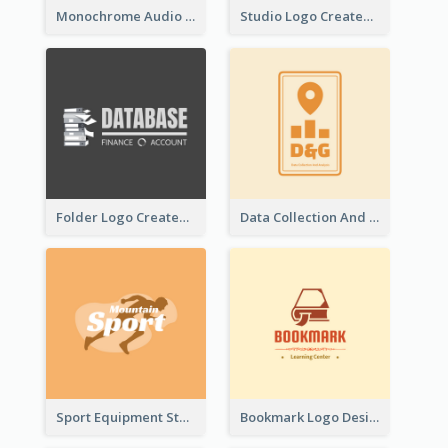
Monochrome Audio Studio Logo Created With Graphic Of microphone
Studio Logo Created With Monochrome Words And Illustration
Folder Logo Created For Finance And Account Company
Data Collection And Analysis Logo Generated With Graphic Of Chart And GPS
Sport Equipment Store Logo Generated With Silhouette Of Runner
Bookmark Logo Designed For Learning Center In Orange Colour Tone