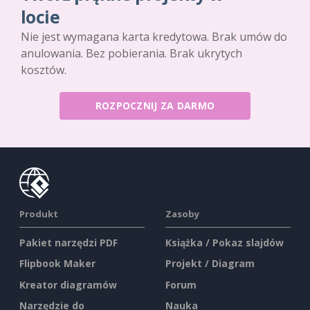
locie
Nie jest wymagana karta kredytowa. Brak umów do
anulowania. Bez pobierania. Brak ukrytych
kosztów.
ROZPOCZNIJ ZA DARMO
Produkt
Zasoby
Pakiet narzędzi PDF
Książka / Pokaz slajdów
Flipbook Maker
Projekt / Diagram
Kreator diagramów
Forum
Narzędzie do
Nauka