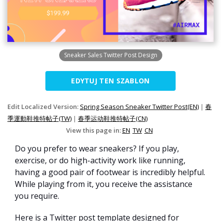
Sneaker Sales Twitter Post Design
EDYTUJ TEN SZABLON
Edit Localized Version:
Spring Season Sneaker Twitter Post(EN)
|
春
季運動鞋推特帖子(TW)
|
春季运动鞋推特帖子(CN)
View this page in:
EN
TW
CN
Do you prefer to wear sneakers? If you play,
exercise, or do high-activity work like running,
having a good pair of footwear is incredibly helpful.
While playing from it, you receive the assistance
you require.
Here is a Twitter post template designed for