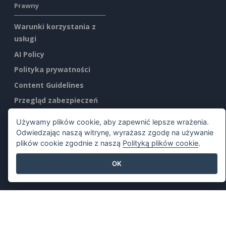
Prawny
Warunki korzystania z
usługi
AI Policy
Polityka prywatności
Content Guidelines
Przegląd zabezpieczeń
Zgłoś nadużycie
Używamy plików cookie, aby zapewnić lepsze wrażenia.
Odwiedzając naszą witrynę, wyrażasz zgodę na używanie
Znajdź nas na
plików cookie zgodnie z naszą
Polityką plików cookie
.
OK
Polecane produkty
Visual Paradigm Online