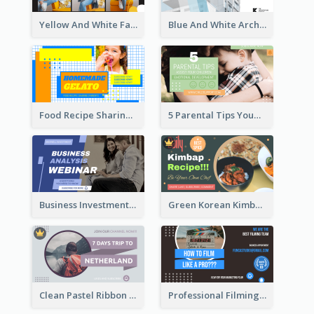
Yellow And White Fashion Girl Photo Lookbook YouTube Thumbnail
Blue And White Architecture Summit YouTube Thumbnail
Food Recipe Sharing YouTube Thumbnail
5 Parental Tips YouTube Thumbnail
Business Investment Webinar YouTube Thumbnail
Green Korean Kimbap YouTube Thumbnail Design
Clean Pastel Ribbon Backpacker YouTube Thumbnail Design
Professional Filming YouTube Thumbnail Design