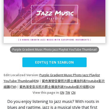
Purple Gradient Music Photo Jazz Playlist YouTube Thumbnail
EDYTUJ TEN SZABLON
Edit Localized Version:
Purple Gradient Music Photo Jazz Playlist
YouTube Thumbnail(EN)
|
紫色漸變音樂照片爵士播放列表Youtube影片
縮圖(TW)
|
紫色渐变音乐照片爵士播放列表Youtube影片缩图(CN)
View this page in:
EN
TW
CN
Do you enjoy listening to jazz music? With roots in
blues and ragtime, jazz is a musical style that first