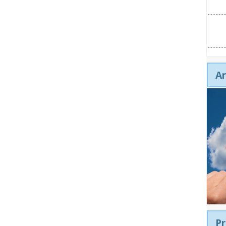
Ar
Pr