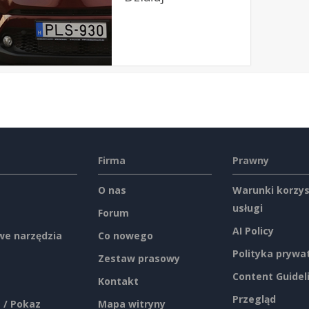
Firma
Prawny
O nas
Warunki korzys
usługi
Forum
AI Policy
e narzędzia
Co nowego
Polityka prywa
Zestaw prasowy
Content Guidel
Kontakt
Przegląd
 / Pokaz
Mapa witryny