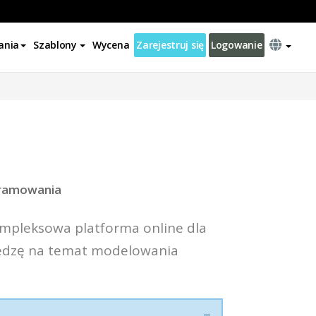
ania
Szablony
Wycena
Zarejestruj się
Logowanie
gramowania
ompleksowa platforma online dla
edzę na temat modelowania