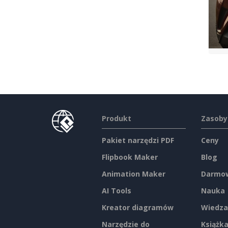
Produkt
Zasoby
Pakiet narzędzi PDF
Ceny
Flipbook Maker
Blog
Animation Maker
Darmow
AI Tools
Nauka
Kreator diagramów
Wiedza
Narzędzie do
Książka