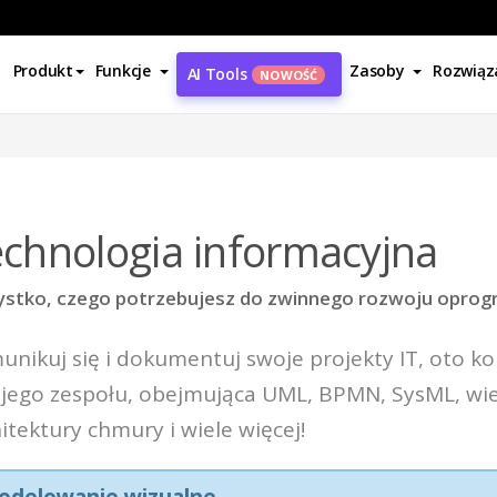
Produkt
Funkcje
Zasoby
Rozwiąz
AI Tools
NOWOŚĆ
chnologia informacyjna
stko, czego potrzebujesz do zwinnego rozwoju opro
nikuj się i dokumentuj swoje projekty IT, oto k
jego zespołu, obejmująca UML, BPMN, SysML, wi
itektury chmury i wiele więcej!
odelowanie wizualne