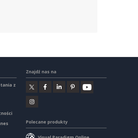
Znajdź nas na
tania z
tności
Polecane produkty
ines
Visual Paradigm Online