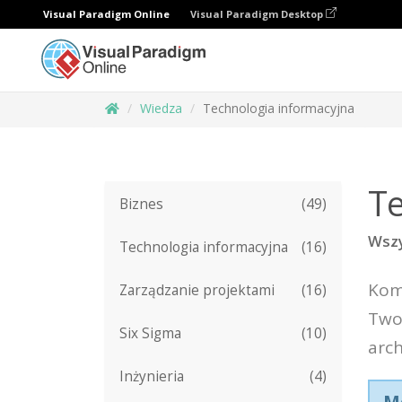
Visual Paradigm Online
Visual Paradigm Desktop
Wiedza
Technologia informacyjna
Te
Biznes
(49)
Wszy
Technologia informacyjna
(16)
Komu
Zarządzanie projektami
(16)
Two
Six Sigma
(10)
arch
Inżynieria
(4)
M