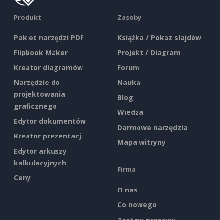
Produkt
Zasoby
Pakiet narzędzi PDF
Książka / Pokaz slajdów
Flipbook Maker
Projekt / Diagram
Kreator diagramów
Forum
Narzędzie do
Nauka
projektowania
Blog
graficznego
Wiedza
Edytor dokumentów
Darmowe narzędzia
Kreator prezentacji
Mapa witryny
Edytor arkuszy
kalkulacyjnych
Firma
Ceny
O nas
Co nowego
Zestaw prasowy