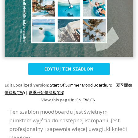
EDYTUJ TEN SZABLON
Edit Localized Version:
Start Of Summer Mood Board(EN)
|
夏季開始
情緒板(TW)
|
夏季开始情绪板(CN)
View this page in:
EN
TW
CN
Ten szablon moodboardu jest świetnym
punktem wyjścia do następnej kampanii. Jest
profesjonalny i zapewnia więcej uwagi, kliknięć i
klientów.