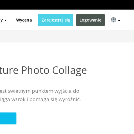
ny
Wycena
Zarejestruj się
Logowanie
ture Photo Collage
jest świetnym punktem wyjścia do
iąga wzrok i pomaga się wyróżnić.
N