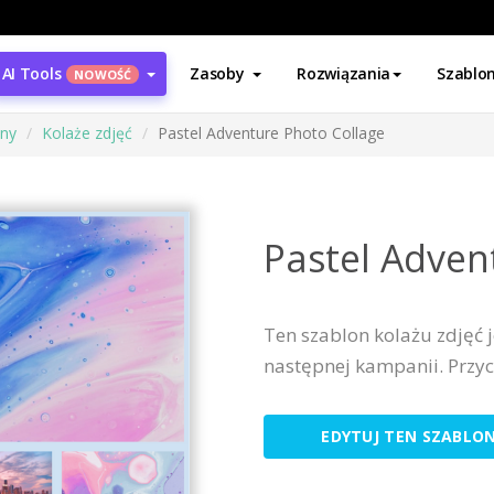
AI Tools
Zasoby
Rozwiązania
Szablo
NOWOŚĆ
ony
Kolaże zdjęć
Pastel Adventure Photo Collage
Pastel Adven
Ten szablon kolażu zdjęć 
następnej kampanii. Przyc
EDYTUJ TEN SZABLO