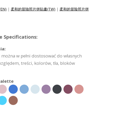
(EN)
|
柔和的冒險照片拼貼畫(TW)
|
柔和的冒险照片拼
 Specifications:
ia:
ć można w pełni dostosować do własnych
lędem, treści, kolorów, tła, bloków
alette