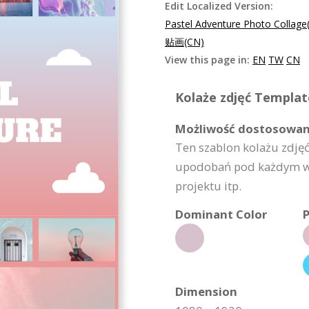
Edit Localized Version:
Pastel Adventure Photo Collage
贴画(CN)
View this page in:
EN
TW
CN
Kolaże zdjęć Template
Możliwość dostosowan
Ten szablon kolażu zdję
upodobań pod każdym wzg
projektu itp.
Dominant Color
P
Dimension