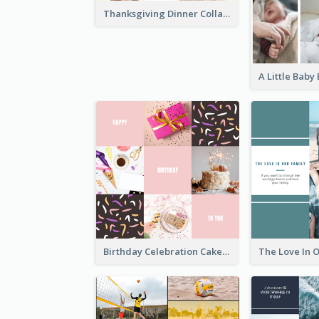
Thanksgiving Dinner Collage
Birthday Celebration Cakes Photo Collage