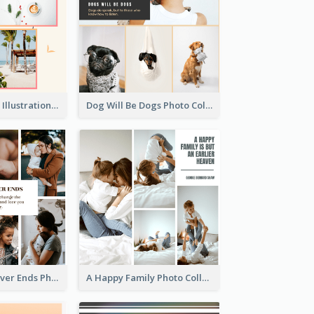
Summer Plants Illustration Photo Collage
Dog Will Be Dogs Photo Collage
Family Love Never Ends Photo Collage
A Happy Family Photo Collage