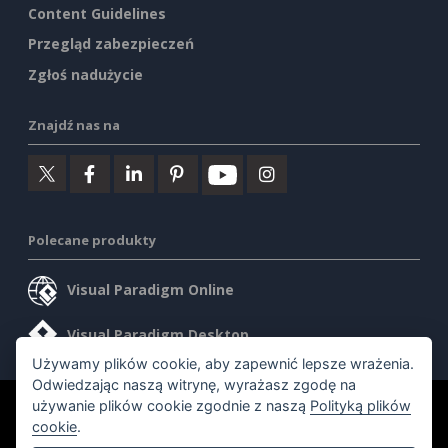
Content Guidelines
Przegląd zabezpieczeń
Zgłoś nadużycie
Znajdź nas na
Polecane produkty
Visual Paradigm Online
Visual Paradigm Desktop
Używamy plików cookie, aby zapewnić lepsze wrażenia.
Odwiedzając naszą witrynę, wyrażasz zgodę na
używanie plików cookie zgodnie z naszą
Polityką plików
©2026 by Visual Paradigm. Wszelkie prawa zastrzeżone.
cookie
.