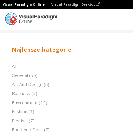
Visual Paradigm Online
Visual Paradigm Desktop
Oprogramowanie do prezentacji
Szablony
A tree
Najlepsze kategorie
All
General
(56)
Art And Design
(5)
Business
(5)
Environment
(15)
Fashion
(3)
Festival
(7)
Food And Drink
(7)