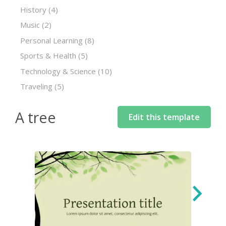
History
(4)
Music
(2)
Personal Learning
(8)
Sports & Health
(5)
Technology & Science
(10)
Traveling
(5)
A tree
Edit this template