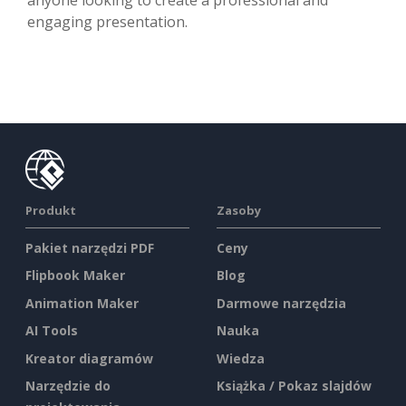
engaging presentation.
Produkt
Zasoby
Pakiet narzędzi PDF
Ceny
Flipbook Maker
Blog
Animation Maker
Darmowe narzędzia
AI Tools
Nauka
Kreator diagramów
Wiedza
Narzędzie do
Książka / Pokaz slajdów