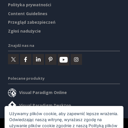
Polityka prywatności
Content Guidelines
Przegląd zabezpieczeń
Zgłoś nadużycie
Znajdź nas na
Polecane produkty
Visual Paradigm Online
Visual Paradigm Desktop
Używamy plików cookie, aby zapewnić lepsze wrażenia.
Odwiedzając naszą witrynę, wyrażasz zgodę na
używanie plików cookie zgodnie z naszą
Polityką plików
©2026 by Visual Paradigm. Wszelkie prawa zastrzeżone.