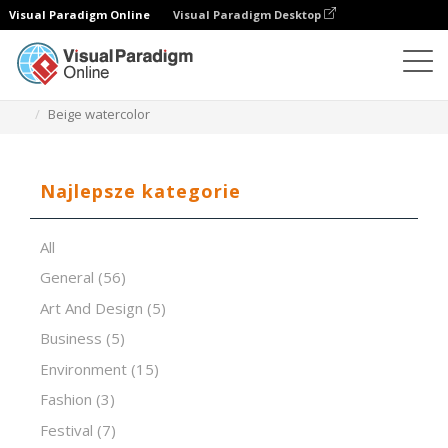
Visual Paradigm Online
Visual Paradigm Desktop
Oprogramowanie do prezentacji
Szablony
Beige watercolor
Najlepsze kategorie
All
General
(56)
Art And Design
(5)
Business
(5)
Environment
(15)
Fashion
(3)
Festival
(7)