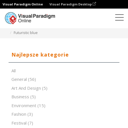
Visual Paradigm Online
Visual Paradigm Desktop
Oprogramowanie do prezentacji
Szablony
Futuristic blue
Najlepsze kategorie
All
General
(56)
Art And Design
(5)
Business
(5)
Environment
(15)
Fashion
(3)
Festival
(7)