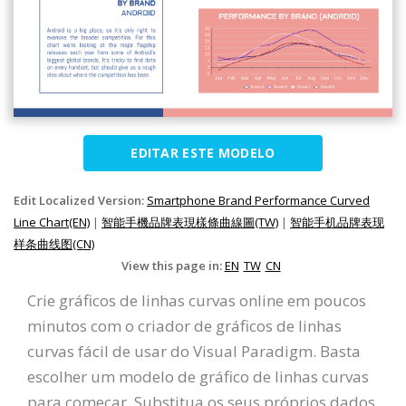
EDITAR ESTE MODELO
Edit Localized Version:
Smartphone Brand Performance Curved
Line Chart(EN)
|
智能手機品牌表現樣條曲線圖(TW)
|
智能手机品牌表现
样条曲线图(CN)
View this page in:
EN
TW
CN
Crie gráficos de linhas curvas online em poucos
minutos com o criador de gráficos de linhas
curvas fácil de usar do Visual Paradigm. Basta
escolher um modelo de gráfico de linhas curvas
para começar. Substitua os seus próprios dados,