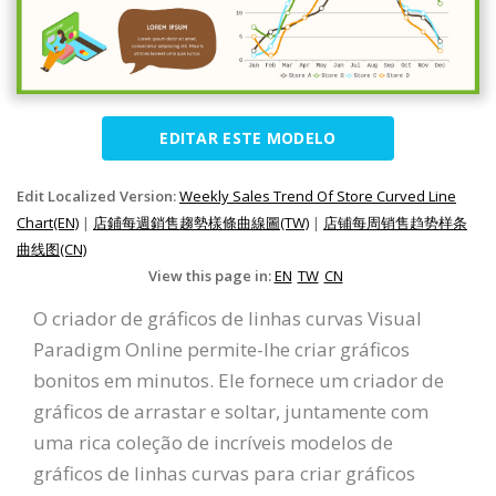
EDITAR ESTE MODELO
Edit Localized Version:
Weekly Sales Trend Of Store Curved Line
Chart(EN)
|
店鋪每週銷售趨勢樣條曲線圖(TW)
|
店铺每周销售趋势样条
曲线图(CN)
View this page in:
EN
TW
CN
O criador de gráficos de linhas curvas Visual
Paradigm Online permite-lhe criar gráficos
bonitos em minutos. Ele fornece um criador de
gráficos de arrastar e soltar, juntamente com
uma rica coleção de incríveis modelos de
gráficos de linhas curvas para criar gráficos