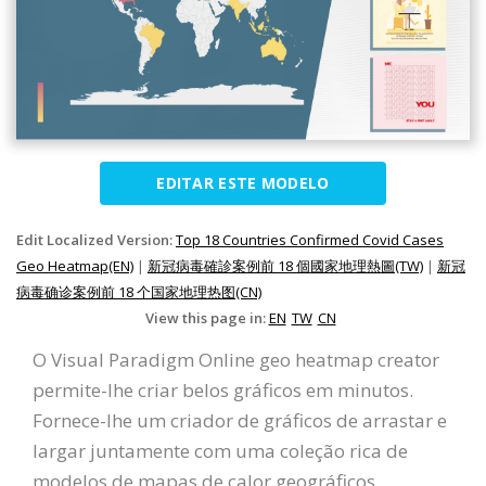
EDITAR ESTE MODELO
Edit Localized Version:
Top 18 Countries Confirmed Covid Cases
Geo Heatmap(EN)
|
新冠病毒確診案例前 18 個國家地理熱圖(TW)
|
新冠
病毒确诊案例前 18 个国家地理热图(CN)
View this page in:
EN
TW
CN
O Visual Paradigm Online geo heatmap creator
permite-lhe criar belos gráficos em minutos.
Fornece-lhe um criador de gráficos de arrastar e
largar juntamente com uma coleção rica de
modelos de mapas de calor geográficos