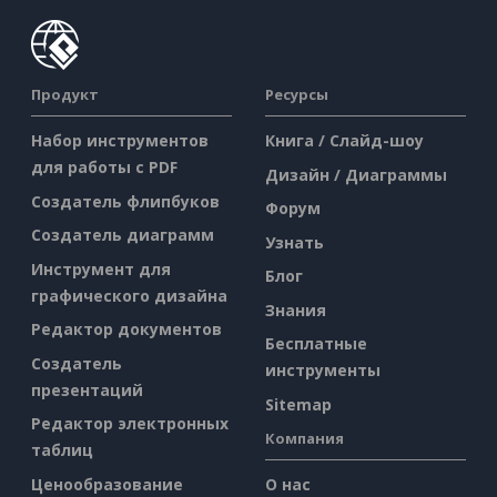
Продукт
Ресурсы
Набор инструментов
Книга / Слайд-шоу
для работы с PDF
Дизайн / Диаграммы
Создатель флипбуков
Форум
Создатель диаграмм
Узнать
Инструмент для
Блог
графического дизайна
Знания
Редактор документов
Бесплатные
Создатель
инструменты
презентаций
Sitemap
Редактор электронных
Компания
таблиц
Ценообразование
О нас