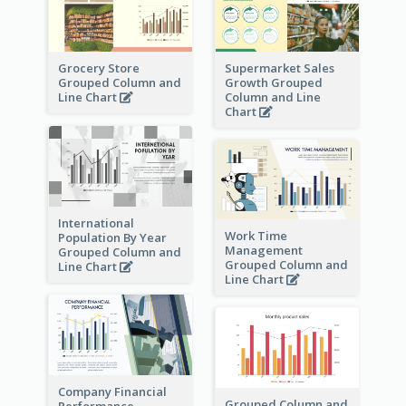
Grocery Store
Supermarket Sales
Grouped Column and
Growth Grouped
Line Chart
Column and Line
Chart
International
Work Time
Population By Year
Management
Grouped Column and
Grouped Column and
Line Chart
Line Chart
Company Financial
Grouped Column and
Performance