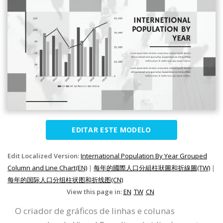
EDITAR ESTE MODELO
Edit Localized Version:
International Population By Year Grouped
Column and Line Chart(EN)
|
每年的國際人口分組柱狀圖和折線圖(TW)
|
每年的国际人口分组柱状图和折线图(CN)
View this page in:
EN
TW
CN
O criador de gráficos de linhas e colunas