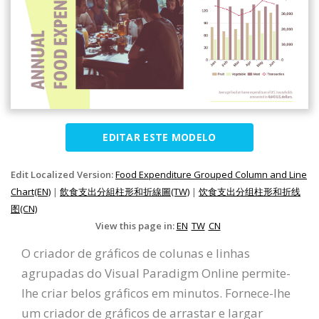
EDITAR ESTE MODELO
Edit Localized Version:
Food Expenditure Grouped Column and Line
Chart(EN)
|
飲食支出分組柱形和折線圖(TW)
|
饮食支出分组柱形和折线
图(CN)
View this page in:
EN
TW
CN
O criador de gráficos de colunas e linhas
agrupadas do Visual Paradigm Online permite-
lhe criar belos gráficos em minutos. Fornece-lhe
um criador de gráficos de arrastar e largar